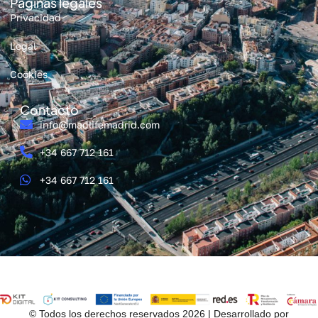
Páginas legales
Privacidad
Legal
Cookies
Contacto
info@madlifemadrid.com
+34 667 712 161
+34 667 712 161
© Todos los derechos reservados 2026 | Desarrollado por