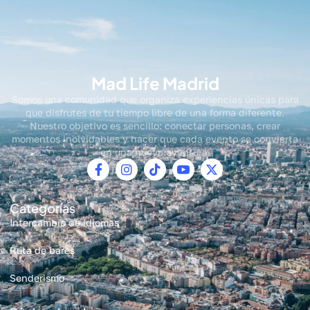
Mad Life Madrid
Somos una comunidad que organiza experiencias únicas para
que disfrutes de tu tiempo libre de una forma diferente.
Nuestro objetivo es sencillo: conectar personas, crear
momentos inolvidables y hacer que cada evento se convierta
en una nueva aventura.
Categorías
Intercambio de idiomas
Ruta de bares
Senderismo