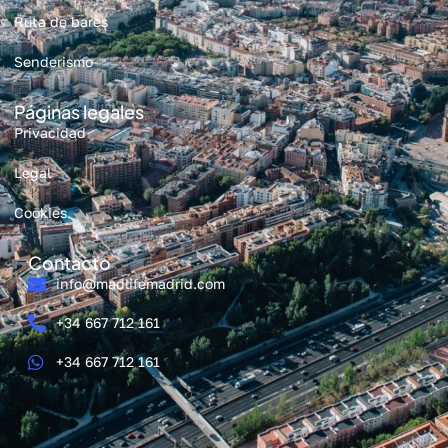
Ruta de bares
Senderismo
Páginas legales
Privacidad
Legal
Cookies
Contacto
info@madlifemadrid.com
+34 667 712 161
+34 667 712 161