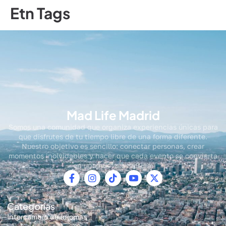
contenido
Etn Tags
Mad Life Madrid
Somos una comunidad que organiza experiencias únicas para
que disfrutes de tu tiempo libre de una forma diferente.
Nuestro objetivo es sencillo: conectar personas, crear
momentos inolvidables y hacer que cada evento se convierta
en una nueva aventura.
Categorías
Intercambio de idiomas